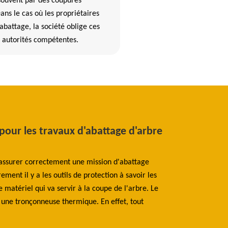
souvent par des coupures
ans le cas où les propriétaires
 abattage, la société oblige ces
x autorités compétentes.
 pour les travaux d'abattage d'arbre
Les différent
arbre dans la
 assurer correctement une mission d'abattage
Pour la société Be
ment il y a les outils de protection à savoir les
Premièrement, il y
e matériel qui va servir à la coupe de l'arbre. Le
constructions qui 
u une tronçonneuse thermique. En effet, tout
tomber. La sociét
propagation de la