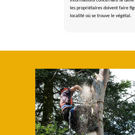
informations concernant la taille e
les propriétaires doivent faire f
localité où se trouve le végétal.
 peuvent pousser les propriétaires à l'abattage d'
hars et ses environ dans le 29820
 y a plusieurs motifs qui poussent les propriétaires à abattre un arb
arbre puisse créer des désagréments et des dangers pour les personnes
ntours. Ensuite, il est aussi possible que l'arbre soit mort et qu'il ris
e explique aussi que les arbres malades peuvent être abattus pour é