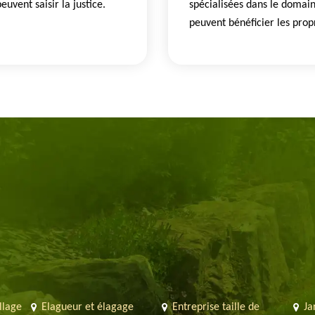
euvent saisir la justice.
spécialisées dans le domaine
peuvent bénéficier les propr
llage
Elagueur et élagage
Entreprise taille de
Ja