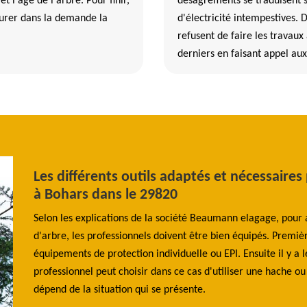
t l'âge de l'arbre. Pour finir,
désagréments se traduisent 
igurer dans la demande la
d'électricité intempestives. D
refusent de faire les travaux
derniers en faisant appel au
un
Les différents outils adaptés et nécessaires
à Bohars dans le 29820
re.
Selon les explications de la société Beaumann elagage, pour
 et les
d'arbre, les professionnels doivent être bien équipés. Première
que de
équipements de protection individuelle ou EPI. Ensuite il y a l
viter la
professionnel peut choisir dans ce cas d'utiliser une hache o
dépend de la situation qui se présente.