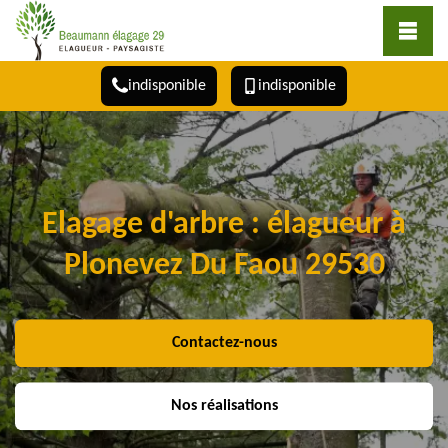
indisponible
indisponible
Elagage d'arbre : élagueur à
Plonevez Du Faou 29530
Contactez-nous
Nos réalisations