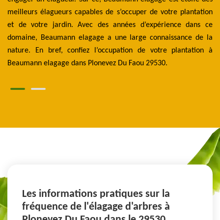
es
meilleurs élagueurs capables de s’occuper de votre plantation
E
y a
et de votre jardin. Avec des années d’expérience dans ce
or
ent
domaine, Beaumann elagage a une large connaissance de la
le
re.
nature. En bref, confiez l’occupation de votre plantation à
pr
Beaumann elagage dans Plonevez Du Faou 29530.
Les informations pratiques sur la
fréquence de l'élagage d'arbres à
Plonevez Du Faou dans le 29530