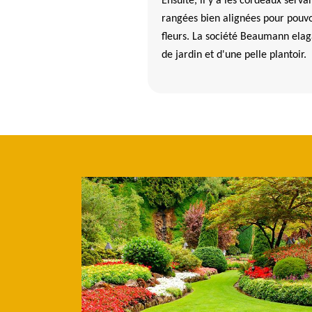
Ensuite, il y a les cordeaux serv
rangées bien alignées pour pouvo
fleurs. La société Beaumann elag
de jardin et d'une pelle plantoir.
que peuvent utiliser les paysagistes dans la ville 
ans le 29910
 Beaumann elagage, les paysagistes professionnels qui travaillent pour
riques. Premièrement, il y a les débroussailleuses électriques pour le
atériels peuvent être portatifs ou ayant des roues. Ensuite, il y a les
r un retournement plus aisé de la terre. Pour finir, il ne faut pas ou