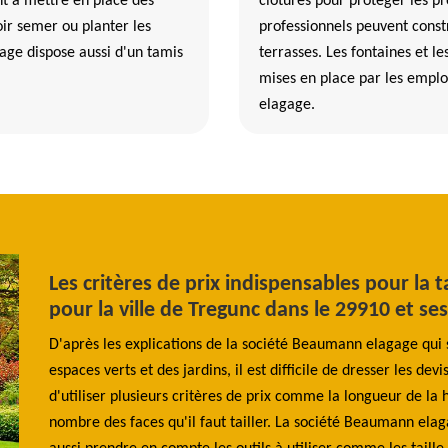
ant à mettre en place des
clôtures pour protéger les pr
ir semer ou planter les
professionnels peuvent constr
age dispose aussi d'un tamis
terrasses. Les fontaines et le
mises en place par les empl
elagage.
de
Les critères de prix indispensables pour la t
pour la ville de Tregunc dans le 29910 et se
 elle
D'après les explications de la société Beaumann elagage qui 
s
espaces verts et des jardins, il est difficile de dresser les dev
d'utiliser plusieurs critères de prix comme la longueur de la h
blier
nombre des faces qu'il faut tailler. La société Beaumann elag