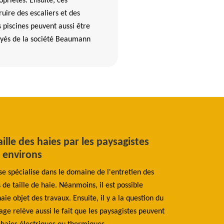
opriétés. Ensuite, ces
uire des escaliers et des
s piscines peuvent aussi être
oyés de la société Beaumann
aille des haies par les paysagistes
Qui veut un 
s environs
Un paysagiste est
se spécialise dans le domaine de l'entretien des
un espace, quelqu
is de taille de haie. Néanmoins, il est possible
projet. Pour cela
aie objet des travaux. Ensuite, il y a la question du
l’aménagement d’un
age relève aussi le fait que les paysagistes peuvent
original. Déjà co