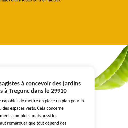
e-haies électriques ou thermiques.
s’adapter à toutes
Beaumann elagag
sagistes à concevoir des jardins
s à Tregunc dans le 29910
e capables de mettre en place un plan pour la
u des espaces verts. Cela concerne
ents complets, mais aussi les
faut remarquer que tout dépend des