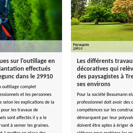
es sur l'outillage en
Les différents trava
lantation effectués
décoratives qui rel
regunc dans le 29910
des paysagistes à Tr
ses environs
un outillage complet
fessionnels et les personnes
Pour la société Beaumann el
 selon les explications de la
professionnel doit avoir des 
pour les travaux de
compétences sur les construct
ls sont affectés il y a le
démarquent par leur polyvale
ervant à semer les graines.
doivent être aptes à ériger d