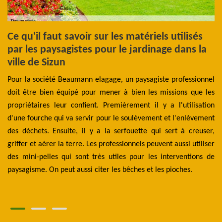
s
Ce qu'il faut savoir sur les matériels utilisés
O
par les paysagistes pour le jardinage dans la
Po
s
ville de Sizun
c
 un
Pour la société Beaumann elagage, un paysagiste professionnel
dé
ppe
doit être bien équipé pour mener à bien les missions que les
pr
rge
propriétaires leur confient. Premièrement il y a l'utilisation
in
eut
d'une fourche qui va servir pour le soulèvement et l'enlèvement
l’
our
des déchets. Ensuite, il y a la serfouette qui sert à creuser,
le
res
griffer et aérer la terre. Les professionnels peuvent aussi utiliser
to
ts.
des mini-pelles qui sont très utiles pour les interventions de
la
els
paysagisme. On peut aussi citer les bêches et les pioches.
me