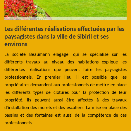
Les différentes réalisations effectuées par les
L
paysagistes dans la ville de Sibiril et ses
c
rès
environs
p
et
 du
La société Beaumann elagage, qui se spécialise sur les
Se
ent
différents travaux au niveau des habitations explique les
da
vez
différentes réalisations que peuvent faire les paysagistes
il
gez
professionnels. En premier lieu, il est possible que les
af
ser
propriétaires demandent aux professionnels de mettre en place
a 
ire
les différents types de clôtures pour la protection de leur
où
 de
propriété. Ils peuvent aussi être affectés à des travaux
de
d'installation des murets et des escaliers. La mise en place des
pe
bassins et des fontaines est aussi de la compétence de ces
professionnels.