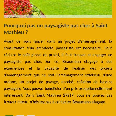
s
Pourquoi pas un paysagiste pas cher à Saint
L
Mathieu ?
l
e
Avant de vous lancer dans un projet d’aménagement, la
aux
consultation d’un architecte paysagiste est nécessaire. Pour
Se
ieu
réduire le coût global du projet, il faut trouver et engager un
pa
lle
paysagiste pas cher. Sur ce, Beaumann elagage a des
ut
 ce
expériences et la capacité de réaliser des projets
dé
rès
d’aménagement que ce soit l’aménagement extérieur d’une
ta
es.
maison, un projet de pavage, enrobé, création de bassins
En
es.
paysagers. Vous pouvez bénéficier d’un prix exceptionnellement
re
ent
intéressant. Dans Saint Mathieu 29217, vous ne pouvez pas
ou
trouver mieux, n’hésitez pas à contacter Beaumann elagage.