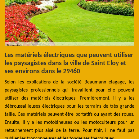
Les matériels électriques que peuvent utiliser
C
les paysagistes dans la ville de Saint Eloy et
h
ses environs dans le 29460
tre
La
est
Selon les explications de la société Beaumann elagage, les
ta
tes
paysagistes professionnels qui travaillent pour elle peuvent
mi
es
utiliser des matériels électriques. Premièrement, il y a les
p
 En
débroussailleuses électriques pour les terrains de très grande
pr
 la
taille. Ces matériels peuvent être portatifs ou ayant des roues.
ut
ier
Ensuite, il y a les motobineuses ou les motoculteurs pour un
cr
loy
retournement plus aisé de la terre. Pour finir, il ne faut pas
vo
oublier les tronçonneuses et les tondeuses thermiques.
29