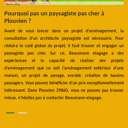
s
Pourquoi pas un paysagiste pas cher à
L
0
Plouvien ?
t
aux
Avant de vous lancer dans un projet d’aménagement, la
La
que
consultation d’un architecte paysagiste est nécessaire. Pour
de
ent
réduire le coût global du projet, il faut trouver et engager un
le
ils
paysagiste pas cher. Sur ce, Beaumann elagage a des
s'
rs.
expériences et la capacité de réaliser des projets
do
Les
d’aménagement que ce soit l’aménagement extérieur d’une
Pr
es.
maison, un projet de pavage, enrobé, création de bassins
pr
ent
paysagers. Vous pouvez bénéficier d’un prix exceptionnellement
En
intéressant. Dans Plouvien 29860, vous ne pouvez pas trouver
av
mieux, n’hésitez pas à contacter Beaumann elagage.