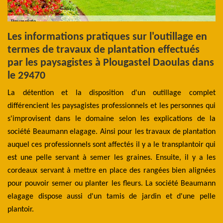
Les informations pratiques sur l'outillage en
L
termes de travaux de plantation effectués
t
par les paysagistes à Plougastel Daoulas dans
v
le 29470
s
ann
La détention et la disposition d'un outillage complet
D'
ces
différencient les paysagistes professionnels et les personnes qui
sp
our
s'improvisent dans le domaine selon les explications de la
de
eur
société Beaumann elagage. Ainsi pour les travaux de plantation
Né
 de
auquel ces professionnels sont affectés il y a le transplantoir qui
co
our
est une pelle servant à semer les graines. Ensuite, il y a les
la
rt.
cordeaux servant à mettre en place des rangées bien alignées
Be
des
pour pouvoir semer ou planter les fleurs. La société Beaumann
pe
elagage dispose aussi d'un tamis de jardin et d'une pelle
ta
plantoir.