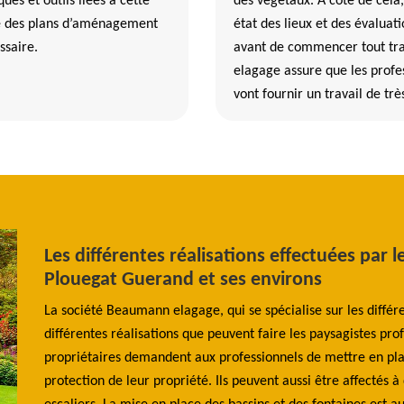
ues et outils liées à cette
des végétaux. À côté de cela,
ure des plans d’aménagement
état des lieux et des évaluati
ssaire.
avant de commencer tout tra
elagage assure que les profes
vont fournir un travail de trè
Les différentes réalisations effectuées par l
Plouegat Guerand et ses environs
our
aumann
La société Beaumann elagage, qui se spécialise sur les différ
 haie
différentes réalisations que peuvent faire les paysagistes prof
 à
propriétaires demandent aux professionnels de mettre en place
protection de leur propriété. Ils peuvent aussi être affectés à