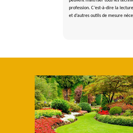
peuvent maitriser tous les techniq
profession. C’est-à-dire la lect
et d’autres outils de mesure néce
giste taille de haie à Plouegat Guerand ?
ile, du fait qu’elle peut être taillé et formé pour servir de clôture. P
re aider et accompagner par des paysagistes professionnels comme Be
us pouvez maitriser le volume des haies. En utilisant la technique de
nce des plantes. Ce qui vous reste à faire c’est de confier votre projet
ur à Plouegat Guerand 29620.