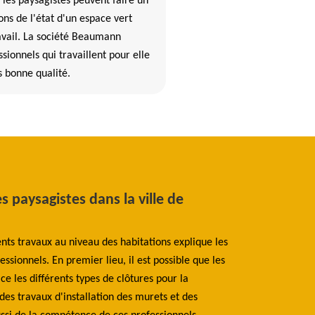
 les paysagistes peuvent faire un
ons de l'état d'un espace vert
vail. La société Beaumann
sionnels qui travaillent pour elle
s bonne qualité.
es paysagistes dans la ville de
Comment enga
La haie est une st
ents travaux au niveau des habitations explique les
faire cela, il es
essionnels. En premier lieu, il est possible que les
elagage. Avec ces 
 les différents types de clôtures pour la
taillé, vous pouve
 des travaux d'installation des murets et des
Beaumann elagage