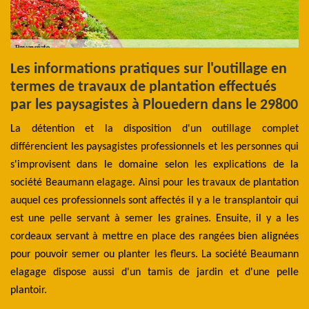
Les informations pratiques sur l'outillage en
L
termes de travaux de plantation effectués
c
 à
par les paysagistes à Plouedern dans le 29800
a
P
La détention et la disposition d'un outillage complet
les
différencient les paysagistes professionnels et les personnes qui
D'
 en
s'improvisent dans le domaine selon les explications de la
pa
der
société Beaumann elagage. Ainsi pour les travaux de plantation
am
ans
auquel ces professionnels sont affectés il y a le transplantoir qui
à 
 de
est une pelle servant à semer les graines. Ensuite, il y a les
le
 la
cordeaux servant à mettre en place des rangées bien alignées
ja
tes
pour pouvoir semer ou planter les fleurs. La société Beaumann
pl
ion
elagage dispose aussi d'un tamis de jardin et d'une pelle
pr
plantoir.
dé