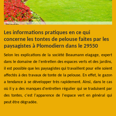
Les informations pratiques en ce qui
C
concerne les tontes de pelouse faites par les
d
s
paysagistes à Plomodiern dans le 29550
p
Selon les explications de la société Beaumann elagage, expert
Se
ann
dans le domaine de l'entretien des espaces verts et des jardins,
pa
ces
il est possible que les paysagistes qui travaillent pour elle soient
co
our
affectés à des travaux de tonte de la pelouse. En effet, le gazon
de
eur
a tendance à se développer très rapidement. Ainsi, dans le cas
no
 de
où il y a des manques d'entretien régulier qui se traduisent par
te
our
des tontes, c'est l'apparence de l'espace vert en général qui
po
rt.
peut être dégradée.
pr
des
et