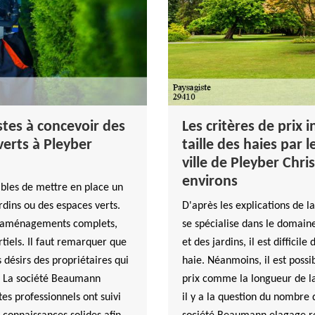
stes à concevoir des
Les critères de prix 
verts à Pleyber
taille des haies par 
ville de Pleyber Chri
environs
ables de mettre en place un
rdins ou des espaces verts.
D'après les explications de 
s aménagements complets,
se spécialise dans le domaine
iels. Il faut remarquer que
et des jardins, il est difficile
désirs des propriétaires qui
haie. Néanmoins, il est possib
s. La société Beaumann
prix comme la longueur de la
es professionnels ont suivi
il y a la question du nombre de