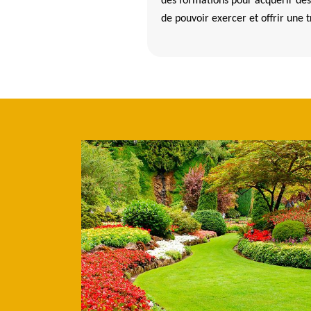
des formations pour acquérir des
de pouvoir exercer et offrir une t
ratiques à connaître sur les travaux d'entretien
stes à Pleyber Christ dans le 29410
e que les paysagistes professionnels qui travaillent pour elle sont d
es verts et des jardins. Ainsi, ils doivent pouvoir effectuer des travau
uit. Ils sont aussi capables de faire l'entretien des végétaux. À côté
un état des lieux et des évaluations de l'état d'un espace vert avant d
Beaumann elagage assure que les professionnels qui travaillent pour 
 qualité.