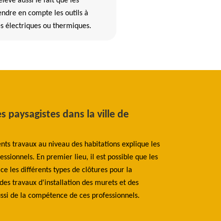
ève aussi le fait que les
endre en compte les outils à
es électriques ou thermiques.
es paysagistes dans la ville de
Les travaux 
Pleyber Chri
ents travaux au niveau des habitations explique les
Une des nombreuse
essionnels. En premier lieu, il est possible que les
Beaumann elagage 
 les différents types de clôtures pour la
types de clôtures
 des travaux d'installation des murets et des
cela va aboutir à
ussi de la compétence de ces professionnels.
professionnels int