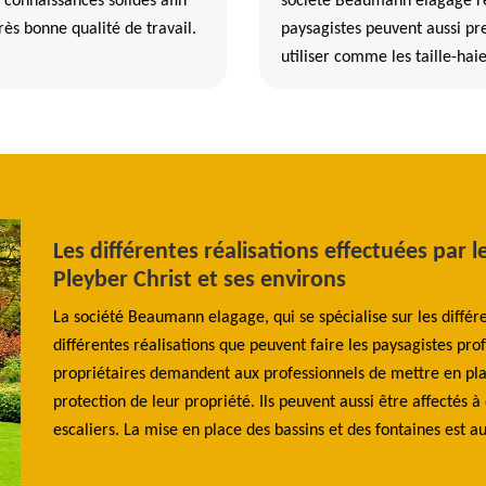
 connaissances solides afin
société Beaumann elagage rel
rès bonne qualité de travail.
paysagistes peuvent aussi pr
utiliser comme les taille-hai
Les différentes réalisations effectuées par l
Pleyber Christ et ses environs
es
La société Beaumann elagage, qui se spécialise sur les différ
x de
différentes réalisations que peuvent faire les paysagistes prof
 de
propriétaires demandent aux professionnels de mettre en place
e
protection de leur propriété. Ils peuvent aussi être affectés à
elle
escaliers. La mise en place des bassins et des fontaines est a