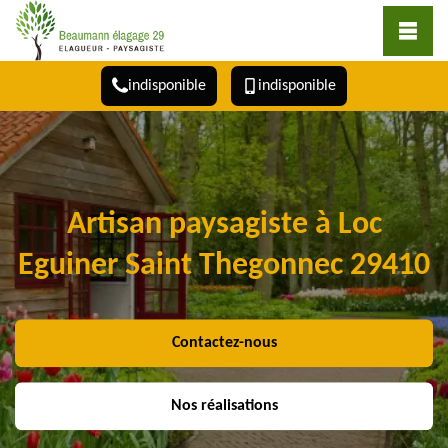
indisponible
indisponible
Artisan paysagiste à Loc
Eguiner Saint Thegonnec 29410
Contactez-nous
Nos réalisations