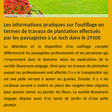
Les informations pratiques sur l'outillage en
L
s
termes de travaux de plantation effectués
c
par les paysagistes à Le Juch dans le 29100
a
L
ert
La détention et la disposition d'un outillage complet
ns,
différencient les paysagistes professionnels et les personnes qui
D'
ent
s'improvisent dans le domaine selon les explications de la
pa
zon
société Beaumann elagage. Ainsi pour les travaux de plantation
am
cas
auquel ces professionnels sont affectés il y a le transplantoir qui
à 
par
est une pelle servant à semer les graines. Ensuite, il y a les
le
qui
cordeaux servant à mettre en place des rangées bien alignées
ja
pour pouvoir semer ou planter les fleurs. La société Beaumann
pl
elagage dispose aussi d'un tamis de jardin et d'une pelle
pr
plantoir.
dé