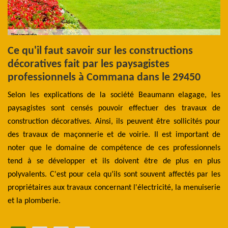
s
Ce qu'il faut savoir sur les constructions
O
décoratives fait par les paysagistes
Po
professionnels à Commana dans le 29450
c
aux
Selon les explications de la société Beaumann elagage, les
dé
nce
paysagistes sont censés pouvoir effectuer des travaux de
pr
lle
construction décoratives. Ainsi, ils peuvent être sollicités pour
in
 ce
des travaux de maçonnerie et de voirie. Il est important de
l’
rès
noter que le domaine de compétence de ces professionnels
le
es.
tend à se développer et ils doivent être de plus en plus
to
es.
polyvalents. C'est pour cela qu’ils sont souvent affectés par les
la
ent
propriétaires aux travaux concernant l'électricité, la menuiserie
me
et la plomberie.