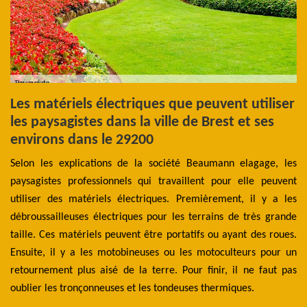
s
Les matériels électriques que peuvent utiliser
L
les paysagistes dans la ville de Brest et ses
t
environs dans le 29200
v
aux
les
Selon les explications de la société Beaumann elagage, les
D'
ent
paysagistes professionnels qui travaillent pour elle peuvent
sp
ils
utiliser des matériels électriques. Premièrement, il y a les
de
rs.
débroussailleuses électriques pour les terrains de très grande
Né
Les
taille. Ces matériels peuvent être portatifs ou ayant des roues.
co
es.
Ensuite, il y a les motobineuses ou les motoculteurs pour un
la
ent
retournement plus aisé de la terre. Pour finir, il ne faut pas
Be
oublier les tronçonneuses et les tondeuses thermiques.
pe
ta