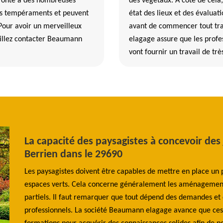
nfronté à des nombreuses
des végétaux. À côté de cela,
 des tempéraments et peuvent
état des lieux et des évaluati
 Pour avoir un merveilleux
avant de commencer tout tra
illez contacter Beaumann
elagage assure que les profes
vont fournir un travail de trè
La capacité des paysagistes à concevoir des
Berrien dans le 29690
ysagiste
Les paysagistes doivent être capables de mettre en place un 
 a
espaces verts. Cela concerne généralement les aménagemen
aux de
partiels. Il faut remarquer que tout dépend des demandes et d
erts.
professionnels. La société Beaumann elagage avance que ces p