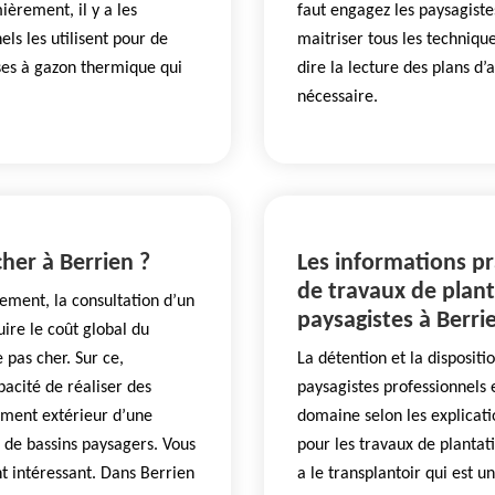
ièrement, il y a les
faut engagez les paysagist
ls les utilisent pour de
maitriser tous les techniques
euses à gazon thermique qui
dire la lecture des plans 
nécessaire.
her à Berrien ?
Les informations pr
de travaux de plant
ement, la consultation d’un
paysagistes à Berri
uire le coût global du
 pas cher. Sur ce,
La détention et la dispositi
acité de réaliser des
paysagistes professionnels 
ment extérieur d’une
domaine selon les explicat
 de bassins paysagers. Vous
pour les travaux de plantati
t intéressant. Dans Berrien
a le transplantoir qui est u