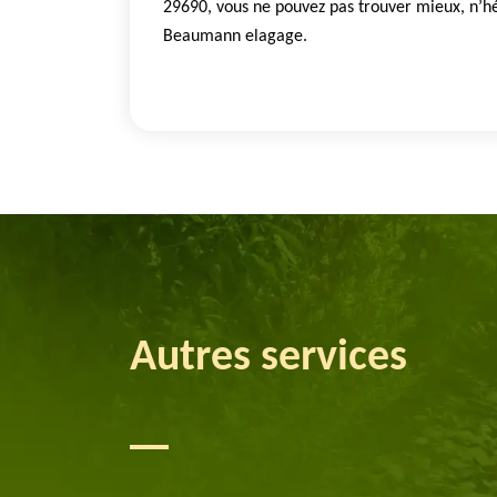
29690, vous ne pouvez pas trouver mieux, n’hé
Beaumann elagage.
Autres services