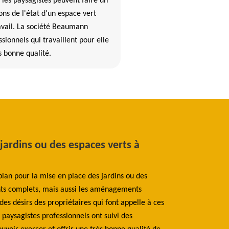
 les paysagistes peuvent faire un
ons de l'état d'un espace vert
vail. La société Beaumann
sionnels qui travaillent pour elle
s bonne qualité.
 jardins ou des espaces verts à
Les informat
les paysagis
plan pour la mise en place des jardins ou des
Selon les explica
ts complets, mais aussi les aménagements
et des jardins, il 
es désirs des propriétaires qui font appelle à ces
de la pelouse. En 
aysagistes professionnels ont suivi des
manques d'entretie