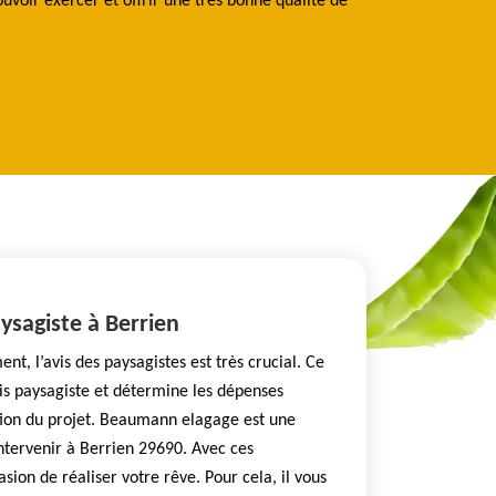
uvoir exercer et offrir une très bonne qualité de
peut être dégradé
ysagiste à Berrien
t, l’avis des paysagistes est très crucial. Ce
is paysagiste et détermine les dépenses
ation du projet. Beaumann elagage est une
ntervenir à Berrien 29690. Avec ces
asion de réaliser votre rêve. Pour cela, il vous