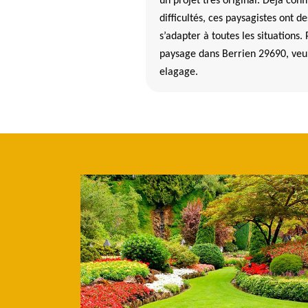
un projet très original. Déjà co
difficultés, ces paysagistes ont
s’adapter à toutes les situations.
paysage dans Berrien 29690, veu
elagage.
 que les paysagistes ont en leur disposition pour
 la ville de Berrien et ses environs
été Beaumann elagage, un professionnel doit être bien équipé et le pa
effet, comme ce professionnel a un large domaine de compétence, il y
iliser. Ainsi, il y a d'abord les outils qui sont nécessaires pour les trav
nécessaires pour les différents travaux de plantation dans les espaces v